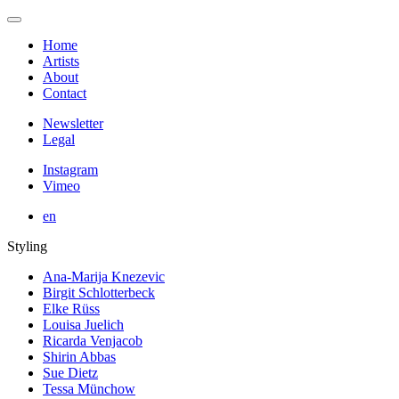
Home
Artists
About
Contact
Newsletter
Legal
Instagram
Vimeo
en
Styling
Ana-Marija Knezevic
Birgit Schlotterbeck
Elke Rüss
Louisa Juelich
Ricarda Venjacob
Shirin Abbas
Sue Dietz
Tessa Münchow