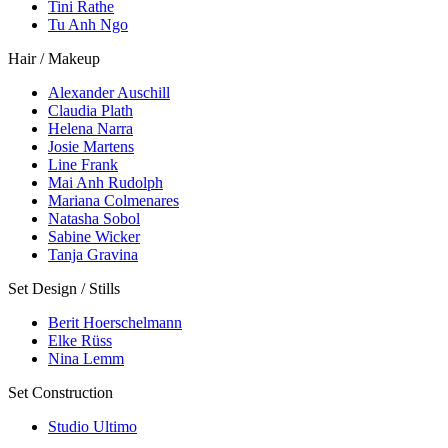
Tini Rathe
Tu Anh Ngo
Hair / Makeup
Alexander Auschill
Claudia Plath
Helena Narra
Josie Martens
Line Frank
Mai Anh Rudolph
Mariana Colmenares
Natasha Sobol
Sabine Wicker
Tanja Gravina
Set Design / Stills
Berit Hoerschelmann
Elke Rüss
Nina Lemm
Set Construction
Studio Ultimo