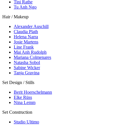
Tini Rathe
Tu Anh Ngo
Hair / Makeup
Alexander Auschill
Claudia Plath
Helena Narra
Josie Martens
Line Frank
Mai Anh Rudolph
Mariana Colmenares
Natasha Sobol
Sabine Wicker
Tanja Gravina
Set Design / Stills
Berit Hoerschelmann
Elke Rüss
Nina Lemm
Set Construction
Studio Ultimo