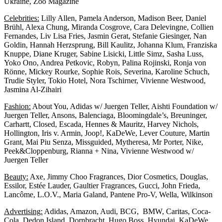
Ukraine, Zoo Magazine
Celebrities:
Lilly Allen, Pamela Anderson, Madison Beer, Daniel
Brühl, Alexa Chung, Miranda Cosgrove, Cara Delevingne, Collien
Fernandes, Liv Lisa Fries, Jasmin Gerat, Stefanie Giesinger, Nan
Goldin, Hannah Herzsprung, Bill Kaulitz, Johanna Klum, Franziska
Knuppe, Diane Kruger, Sabine Lisicki, Little Simz, Sasha Luss,
Yoko Ono, Andrea Petkovic, Robyn, Palina Rojinski, Ronja von
Rönne, Mickey Rourke, Sophie Rois, Severina, Karoline Schuch,
Trudie Styler, Tokio Hotel, Nora Tschirner, Vivienne Westwood,
Jasmina Al-Zihairi
Fashion:
About You, Adidas w/ Juergen Teller, Aishti Foundation w/
Juergen Teller, Ansons, Balenciaga, Bloomingdale’s, Breuninger,
Carhartt, Closed, Escada, Hennes & Mauritz, Harvey Nichols,
Hollington, Iris v. Armin, Joop!, KaDeWe, Lever Couture, Martin
Grant, Mai Piu Senza, Missguided, Mytheresa, Mr Porter, Nike,
Peek&Cloppenburg, Rianna + Nina, Vivienne Westwood w/
Juergen Teller
Beauty:
Axe, Jimmy Choo Fragrances, Dior Cosmetics, Douglas,
Essilor, Estée Lauder, Gaultier Fragrances, Gucci, John Frieda,
Lancôme, L.O.V., Maria Galand, Pantene Pro-V, Wella, Wilkinson
Advertising:
Adidas, Amazon, Audi, BCG, BMW, Caritas, Coca-
Cola, Dedon Island, Dornbracht, Hugo Boss, Hyundai, KaDeWe,