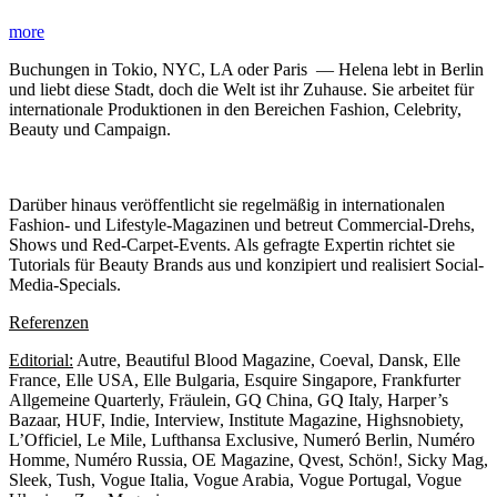
more
Buchungen in Tokio, NYC, LA oder Paris — Helena lebt in Berlin
und liebt diese Stadt, doch die Welt ist ihr Zuhause. Sie arbeitet für
internationale Produktionen in den Bereichen Fashion, Celebrity,
Beauty und Campaign.
Darüber hinaus veröffentlicht sie regelmäßig in internationalen
Fashion- und Lifestyle-Magazinen und betreut Commercial-Drehs,
Shows und Red-Carpet-Events. Als gefragte Expertin richtet sie
Tutorials für Beauty Brands aus und konzipiert und realisiert Social-
Media-Specials.
Referenzen
Editorial:
Autre, Beautiful Blood Magazine, Coeval, Dansk, Elle
France, Elle USA, Elle Bulgaria, Esquire Singapore, Frankfurter
Allgemeine Quarterly, Fräulein, GQ China, GQ Italy, Harper’s
Bazaar, HUF, Indie, Interview, Institute Magazine, Highsnobiety,
L’Officiel, Le Mile, Lufthansa Exclusive, Numeró Berlin, Numéro
Homme, Numéro Russia, OE Magazine, Qvest, Schön!, Sicky Mag,
Sleek, Tush, Vogue Italia, Vogue Arabia, Vogue Portugal, Vogue