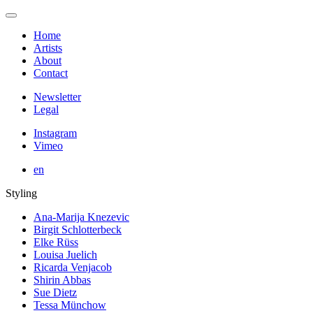
Home
Artists
About
Contact
Newsletter
Legal
Instagram
Vimeo
en
Styling
Ana-Marija Knezevic
Birgit Schlotterbeck
Elke Rüss
Louisa Juelich
Ricarda Venjacob
Shirin Abbas
Sue Dietz
Tessa Münchow