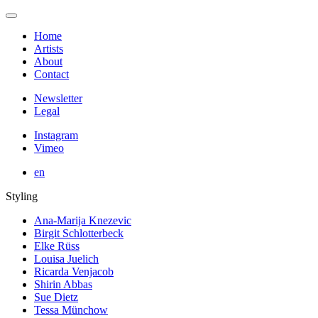
Home
Artists
About
Contact
Newsletter
Legal
Instagram
Vimeo
en
Styling
Ana-Marija Knezevic
Birgit Schlotterbeck
Elke Rüss
Louisa Juelich
Ricarda Venjacob
Shirin Abbas
Sue Dietz
Tessa Münchow