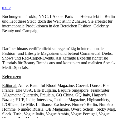
more
Buchungen in Tokio, NYC, LA oder Paris — Helena lebt in Berlin
und liebt diese Stadt, doch die Welt ist ihr Zuhause. Sie arbeitet für
internationale Produktionen in den Bereichen Fashion, Celebrity,
Beauty und Campaign.
Darüber hinaus veröffentlicht sie regelmäßig in internationalen
Fashion- und Lifestyle-Magazinen und betreut Commercial-Drehs,
Shows und Red-Carpet-Events. Als gefragte Expertin richtet sie
Tutorials für Beauty Brands aus und konzipiert und realisiert Social-
Media-Specials.
Referenzen
Editorial:
Autre, Beautiful Blood Magazine, Coeval, Dansk, Elle
France, Elle USA, Elle Bulgaria, Esquire Singapore, Frankfurter
Allgemeine Quarterly, Fräulein, GQ China, GQ Italy, Harper’s
Bazaar, HUF, Indie, Interview, Institute Magazine, Highsnobiety,
L’Officiel, Le Mile, Lufthansa Exclusive, Numeró Berlin, Numéro
Homme, Numéro Russia, OE Magazine, Qvest, Schön!, Sicky Mag,
Sleek, Tush, Vogue Italia, Vogue Arabia, Vogue Portugal, Vogue