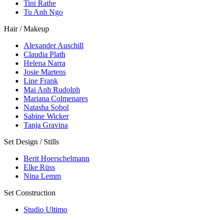
Tini Rathe
Tu Anh Ngo
Hair / Makeup
Alexander Auschill
Claudia Plath
Helena Narra
Josie Martens
Line Frank
Mai Anh Rudolph
Mariana Colmenares
Natasha Sobol
Sabine Wicker
Tanja Gravina
Set Design / Stills
Berit Hoerschelmann
Elke Rüss
Nina Lemm
Set Construction
Studio Ultimo