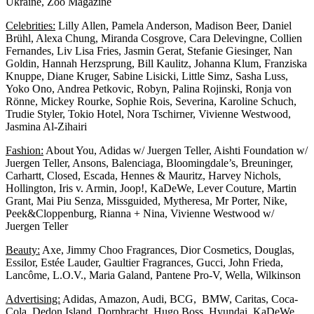
Ukraine, Zoo Magazine
Celebrities:
Lilly Allen, Pamela Anderson, Madison Beer, Daniel
Brühl, Alexa Chung, Miranda Cosgrove, Cara Delevingne, Collien
Fernandes, Liv Lisa Fries, Jasmin Gerat, Stefanie Giesinger, Nan
Goldin, Hannah Herzsprung, Bill Kaulitz, Johanna Klum, Franziska
Knuppe, Diane Kruger, Sabine Lisicki, Little Simz, Sasha Luss,
Yoko Ono, Andrea Petkovic, Robyn, Palina Rojinski, Ronja von
Rönne, Mickey Rourke, Sophie Rois, Severina, Karoline Schuch,
Trudie Styler, Tokio Hotel, Nora Tschirner, Vivienne Westwood,
Jasmina Al-Zihairi
Fashion:
About You, Adidas w/ Juergen Teller, Aishti Foundation w/
Juergen Teller, Ansons, Balenciaga, Bloomingdale’s, Breuninger,
Carhartt, Closed, Escada, Hennes & Mauritz, Harvey Nichols,
Hollington, Iris v. Armin, Joop!, KaDeWe, Lever Couture, Martin
Grant, Mai Piu Senza, Missguided, Mytheresa, Mr Porter, Nike,
Peek&Cloppenburg, Rianna + Nina, Vivienne Westwood w/
Juergen Teller
Beauty:
Axe, Jimmy Choo Fragrances, Dior Cosmetics, Douglas,
Essilor, Estée Lauder, Gaultier Fragrances, Gucci, John Frieda,
Lancôme, L.O.V., Maria Galand, Pantene Pro-V, Wella, Wilkinson
Advertising:
Adidas, Amazon, Audi, BCG, BMW, Caritas, Coca-
Cola, Dedon Island, Dornbracht, Hugo Boss, Hyundai, KaDeWe,