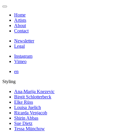
Home
Artists
About
Contact
Newsletter
Legal
Instagram
Vimeo
en
Styling
Ana-Marija Knezevic
Birgit Schlotterbeck
Elke Rüss
Louisa Juelich
Ricarda Venjacob
Shirin Abbas
Sue Dietz
Tessa Münchow