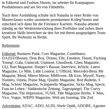
in Editorial und Fashion Shoots, sie arbeitet für Kampagnen-
Produktionen und am Set von Filmdrehs.
Nach ihrer Ausbildung schulte sich Natasha in einer Reihe von
Masterclasses weiter, assistierte prominenten Kolleg*innen und
entschied sich dann für die Freelance Karriere. Natasha arbeitet
ständig an der Weiterentwicklung ihres Portfolios und neben ihren
kreativen Skills bereichert sie den Set mit ihrem ausgeprägten Team
Spirit. Ihr Wohnsitz ist Berlin.
Referenzen
Editorial:
Business Punk, Cero Magazine, Contributor,
DAZED!Beauty, Dear Boy, Donna, Elle, Emotion, Flaunt, Fucking
Young!, Gala, Glamcult, Glamour, Glassbook, Glass Magazine,
GQ, Hart Magazine, Harper’s Bazaar, Interview, InStyle, Latest
Magazine, Le Mile, Little London, L’Officiel, Mercedes-Benz Me
Magazin, Metal, Mirror Mirror, MMScene, Mr Icon, Myself, Nasty,
Numéro, Oniria, Praise Mag, Quality Magazine, Red Bulletin, S
Mag, Schön! Magazine, Scimparello Magazine, Sicky Mag, Spectr,
Frau im Leben / Süddeutsche Zeitung, Tagesspiegel, The Curvy
Magazine, The Impression, TUSH, Title Magazine Berlin, V Man,
Vice, Vogue, WRPD Magazine, Welt am Sonntag, Die Zeit
Advertising:
ADAC, ADO, ALDI, Abele Optik, ADOBE, Agentur