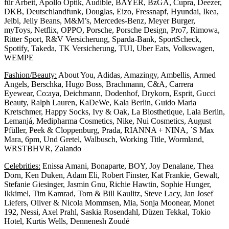
für Arbeit, Apollo Optik, Audible, BAYER, BzGA, Cupra, Deezer,
DKB, Deutschlandfunk, Douglas, Eizo, Fressnapf, Hyundai, Ikea,
Jelbi, Jelly Beans, M&M’s, Mercedes-Benz, Meyer Burger,
myToys, Netflix, OPPO, Porsche, Porsche Design, Pro7, Rimowa,
Ritter Sport, R&V Versicherung, Sparda-Bank, SportScheck,
Spotify, Takeda, TK Versicherung, TUI, Uber Eats, Volkswagen,
WEMPE
Fashion/Beauty:
About You, Adidas, Amazingy, Ambellis, Armed
Angels, Berschka, Hugo Boss, Brachmann, C&A, Carrera
Eyewear, Co:aya, Deichmann, Dodenhof, Drykorn, Esprit, Gucci
Beauty, Ralph Lauren, KaDeWe, Kala Berlin, Guido Maria
Kretschmer, Happy Socks, Ivy & Oak, La Biosthetique, Lala Berlin,
Lemanjá, Medipharma Cosmetics, Nike, Nui Cosmetics, August
Pfüller, Peek & Cloppenburg, Prada, RIANNA + NINA, ´S Max
Mara, 6pm, Und Gretel, Walbusch, Working Title, Wormland,
WRSTBHVR, Zalando
Celebrities:
Enissa Amani, Bonaparte, BOY, Joy Denalane, Thea
Dorn, Ken Duken, Adam Eli, Robert Finster, Kat Frankie, Gewalt,
Stefanie Giesinger, Jasmin Gnu, Richie Hawtin, Sophie Hunger,
Ikkimel, Tim Kamrad, Tom & Bill Kaulitz, Steve Lacy, Jan Josef
Liefers, Oliver & Nicola Mommsen, Mia, Sonja Moonear, Monet
192, Nessi, Axel Prahl, Saskia Rosendahl, Düzen Tekkal, Tokio
Hotel, Kurtis Wells, Dennenesh Zoudé