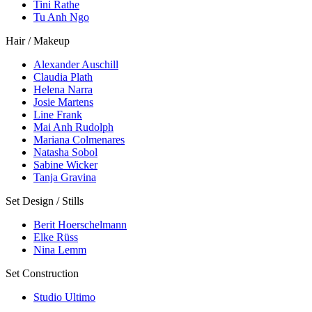
Tini Rathe
Tu Anh Ngo
Hair / Makeup
Alexander Auschill
Claudia Plath
Helena Narra
Josie Martens
Line Frank
Mai Anh Rudolph
Mariana Colmenares
Natasha Sobol
Sabine Wicker
Tanja Gravina
Set Design / Stills
Berit Hoerschelmann
Elke Rüss
Nina Lemm
Set Construction
Studio Ultimo