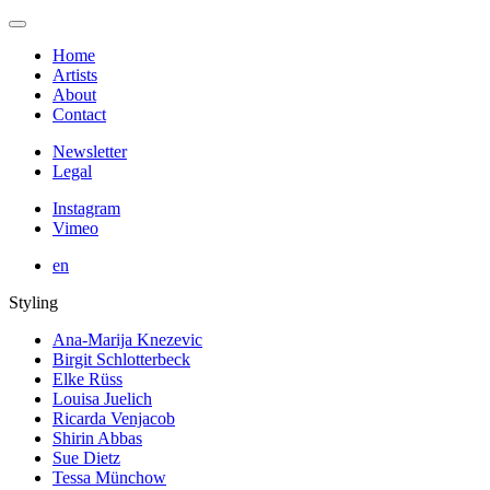
Home
Artists
About
Contact
Newsletter
Legal
Instagram
Vimeo
en
Styling
Ana-Marija Knezevic
Birgit Schlotterbeck
Elke Rüss
Louisa Juelich
Ricarda Venjacob
Shirin Abbas
Sue Dietz
Tessa Münchow