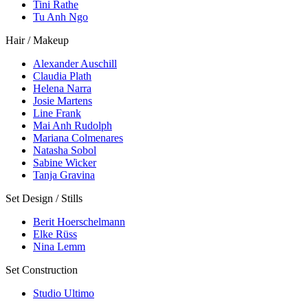
Tini Rathe
Tu Anh Ngo
Hair / Makeup
Alexander Auschill
Claudia Plath
Helena Narra
Josie Martens
Line Frank
Mai Anh Rudolph
Mariana Colmenares
Natasha Sobol
Sabine Wicker
Tanja Gravina
Set Design / Stills
Berit Hoerschelmann
Elke Rüss
Nina Lemm
Set Construction
Studio Ultimo