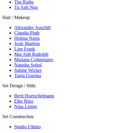
Tini Rathe
Tu Anh Ngo
Hair / Makeup
Alexander Auschill
Claudia Plath
Helena Narra
Josie Martens
Line Frank
Mai Anh Rudolph
Mariana Colmenares
Natasha Sobol
Sabine Wicker
Tanja Gravina
Set Design / Stills
Berit Hoerschelmann
Elke Rüss
Nina Lemm
Set Construction
Studio Ultimo