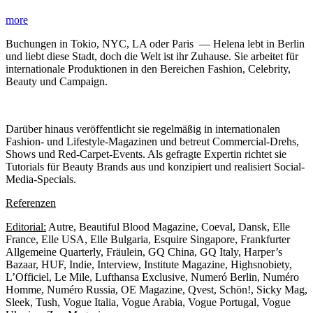
more
Buchungen in Tokio, NYC, LA oder Paris — Helena lebt in Berlin
und liebt diese Stadt, doch die Welt ist ihr Zuhause. Sie arbeitet für
internationale Produktionen in den Bereichen Fashion, Celebrity,
Beauty und Campaign.
Darüber hinaus veröffentlicht sie regelmäßig in internationalen
Fashion- und Lifestyle-Magazinen und betreut Commercial-Drehs,
Shows und Red-Carpet-Events. Als gefragte Expertin richtet sie
Tutorials für Beauty Brands aus und konzipiert und realisiert Social-
Media-Specials.
Referenzen
Editorial:
Autre, Beautiful Blood Magazine, Coeval, Dansk, Elle
France, Elle USA, Elle Bulgaria, Esquire Singapore, Frankfurter
Allgemeine Quarterly, Fräulein, GQ China, GQ Italy, Harper’s
Bazaar, HUF, Indie, Interview, Institute Magazine, Highsnobiety,
L’Officiel, Le Mile, Lufthansa Exclusive, Numeró Berlin, Numéro
Homme, Numéro Russia, OE Magazine, Qvest, Schön!, Sicky Mag,
Sleek, Tush, Vogue Italia, Vogue Arabia, Vogue Portugal, Vogue