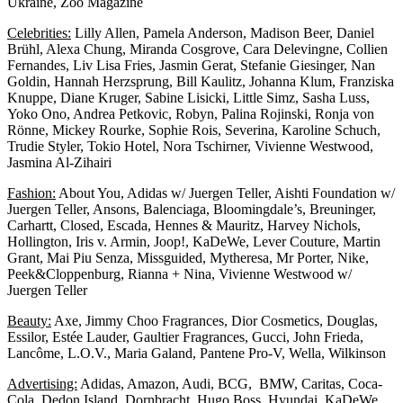
Ukraine, Zoo Magazine
Celebrities:
Lilly Allen, Pamela Anderson, Madison Beer, Daniel
Brühl, Alexa Chung, Miranda Cosgrove, Cara Delevingne, Collien
Fernandes, Liv Lisa Fries, Jasmin Gerat, Stefanie Giesinger, Nan
Goldin, Hannah Herzsprung, Bill Kaulitz, Johanna Klum, Franziska
Knuppe, Diane Kruger, Sabine Lisicki, Little Simz, Sasha Luss,
Yoko Ono, Andrea Petkovic, Robyn, Palina Rojinski, Ronja von
Rönne, Mickey Rourke, Sophie Rois, Severina, Karoline Schuch,
Trudie Styler, Tokio Hotel, Nora Tschirner, Vivienne Westwood,
Jasmina Al-Zihairi
Fashion:
About You, Adidas w/ Juergen Teller, Aishti Foundation w/
Juergen Teller, Ansons, Balenciaga, Bloomingdale’s, Breuninger,
Carhartt, Closed, Escada, Hennes & Mauritz, Harvey Nichols,
Hollington, Iris v. Armin, Joop!, KaDeWe, Lever Couture, Martin
Grant, Mai Piu Senza, Missguided, Mytheresa, Mr Porter, Nike,
Peek&Cloppenburg, Rianna + Nina, Vivienne Westwood w/
Juergen Teller
Beauty:
Axe, Jimmy Choo Fragrances, Dior Cosmetics, Douglas,
Essilor, Estée Lauder, Gaultier Fragrances, Gucci, John Frieda,
Lancôme, L.O.V., Maria Galand, Pantene Pro-V, Wella, Wilkinson
Advertising:
Adidas, Amazon, Audi, BCG, BMW, Caritas, Coca-
Cola, Dedon Island, Dornbracht, Hugo Boss, Hyundai, KaDeWe,