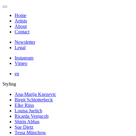
Home
Artists
About
Contact
Newsletter
Legal
Instagram
Vimeo
en
Styling
Ana-Marija Knezevic
Birgit Schlotterbeck
Elke Rüss
Louisa Juelich
Ricarda Venjacob
Shirin Abbas
Sue Dietz
Tessa Münchow