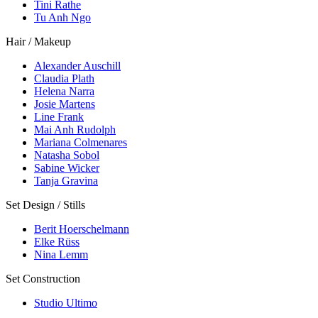
Tini Rathe
Tu Anh Ngo
Hair / Makeup
Alexander Auschill
Claudia Plath
Helena Narra
Josie Martens
Line Frank
Mai Anh Rudolph
Mariana Colmenares
Natasha Sobol
Sabine Wicker
Tanja Gravina
Set Design / Stills
Berit Hoerschelmann
Elke Rüss
Nina Lemm
Set Construction
Studio Ultimo