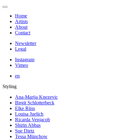
Home
Artists
About
Contact
Newsletter
Legal
Instagram
Vimeo
en
Styling
Ana-Marija Knezevic
Birgit Schlotterbeck
Elke Rüss
Louisa Juelich
Ricarda Venjacob
Shirin Abbas
Sue Dietz
Tessa Münchow