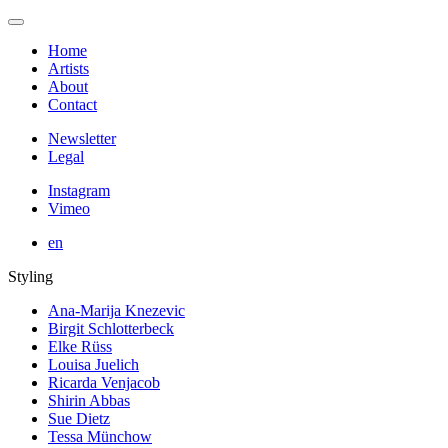
Home
Artists
About
Contact
Newsletter
Legal
Instagram
Vimeo
en
Styling
Ana-Marija Knezevic
Birgit Schlotterbeck
Elke Rüss
Louisa Juelich
Ricarda Venjacob
Shirin Abbas
Sue Dietz
Tessa Münchow