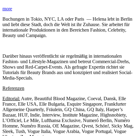
more
Buchungen in Tokio, NYC, LA oder Paris — Helena lebt in Berlin
und liebt diese Stadt, doch die Welt ist ihr Zuhause. Sie arbeitet für
internationale Produktionen in den Bereichen Fashion, Celebrity,
Beauty und Campaign.
Darüber hinaus veröffentlicht sie regelmäßig in internationalen
Fashion- und Lifestyle-Magazinen und betreut Commercial-Drehs,
Shows und Red-Carpet-Events. Als gefragte Expertin richtet sie
Tutorials für Beauty Brands aus und konzipiert und realisiert Social-
Media-Specials.
Referenzen
Editorial:
Autre, Beautiful Blood Magazine, Coeval, Dansk, Elle
France, Elle USA, Elle Bulgaria, Esquire Singapore, Frankfurter
Allgemeine Quarterly, Fräulein, GQ China, GQ Italy, Harper’s
Bazaar, HUF, Indie, Interview, Institute Magazine, Highsnobiety,
L’Officiel, Le Mile, Lufthansa Exclusive, Numeró Berlin, Numéro
Homme, Numéro Russia, OE Magazine, Qvest, Schön!, Sicky Mag,
Sleek, Tush, Vogue Italia, Vogue Arabia, Vogue Portugal, Vogue