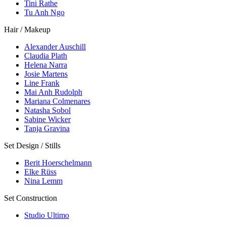
Tini Rathe
Tu Anh Ngo
Hair / Makeup
Alexander Auschill
Claudia Plath
Helena Narra
Josie Martens
Line Frank
Mai Anh Rudolph
Mariana Colmenares
Natasha Sobol
Sabine Wicker
Tanja Gravina
Set Design / Stills
Berit Hoerschelmann
Elke Rüss
Nina Lemm
Set Construction
Studio Ultimo