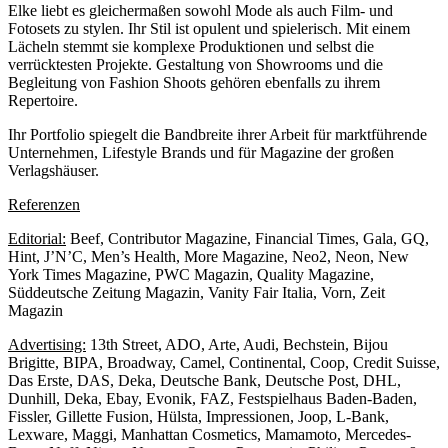
Elke liebt es gleichermaßen sowohl Mode als auch Film- und
Fotosets zu stylen. Ihr Stil ist opulent und spielerisch. Mit einem
Lächeln stemmt sie komplexe Produktionen und selbst die
verrücktesten Projekte. Gestaltung von Showrooms und die
Begleitung von Fashion Shoots gehören ebenfalls zu ihrem
Repertoire.
Ihr Portfolio spiegelt die Bandbreite ihrer Arbeit für marktführende
Unternehmen, Lifestyle Brands und für Magazine der großen
Verlagshäuser.
Referenzen
Editorial:
Beef, Contributor Magazine, Financial Times, Gala, GQ,
Hint, J’N’C, Men’s Health, More Magazine, Neo2, Neon, New
York Times Magazine, PWC Magazin, Quality Magazine,
Süddeutsche Zeitung Magazin, Vanity Fair Italia, Vorn, Zeit
Magazin
Advertising:
13th Street, ADO, Arte, Audi, Bechstein, Bijou
Brigitte, BIPA, Broadway, Camel, Continental, Coop, Credit Suisse,
Das Erste, DAS, Deka, Deutsche Bank, Deutsche Post, DHL,
Dunhill, Deka, Ebay, Evonik, FAZ, Festspielhaus Baden-Baden,
Fissler, Gillette Fusion, Hülsta, Impressionen, Joop, L-Bank,
Lexware, Maggi, Manhattan Cosmetics, Mamamoto, Mercedes-