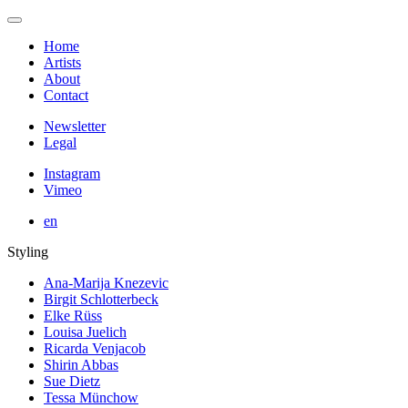
Home
Artists
About
Contact
Newsletter
Legal
Instagram
Vimeo
en
Styling
Ana-Marija Knezevic
Birgit Schlotterbeck
Elke Rüss
Louisa Juelich
Ricarda Venjacob
Shirin Abbas
Sue Dietz
Tessa Münchow