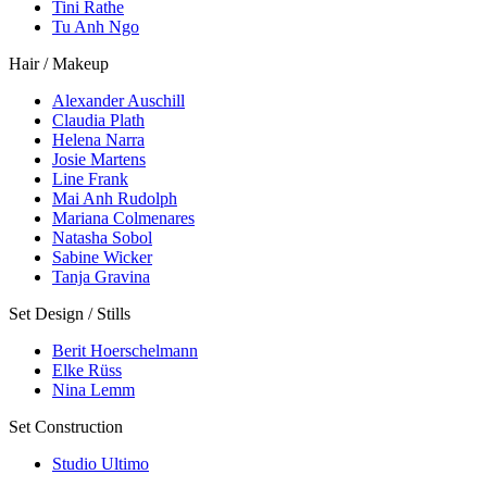
Tini Rathe
Tu Anh Ngo
Hair / Makeup
Alexander Auschill
Claudia Plath
Helena Narra
Josie Martens
Line Frank
Mai Anh Rudolph
Mariana Colmenares
Natasha Sobol
Sabine Wicker
Tanja Gravina
Set Design / Stills
Berit Hoerschelmann
Elke Rüss
Nina Lemm
Set Construction
Studio Ultimo