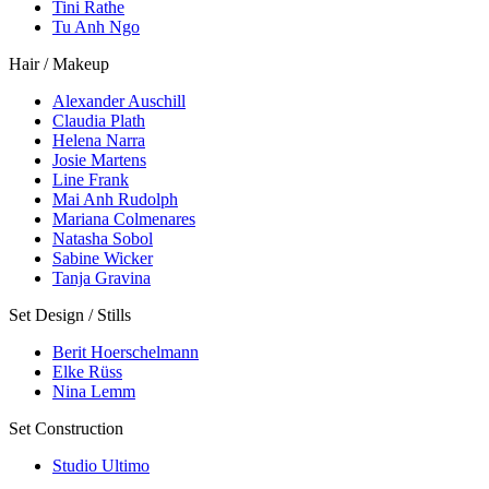
Tini Rathe
Tu Anh Ngo
Hair / Makeup
Alexander Auschill
Claudia Plath
Helena Narra
Josie Martens
Line Frank
Mai Anh Rudolph
Mariana Colmenares
Natasha Sobol
Sabine Wicker
Tanja Gravina
Set Design / Stills
Berit Hoerschelmann
Elke Rüss
Nina Lemm
Set Construction
Studio Ultimo