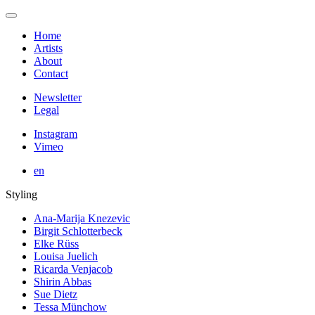
Home
Artists
About
Contact
Newsletter
Legal
Instagram
Vimeo
en
Styling
Ana-Marija Knezevic
Birgit Schlotterbeck
Elke Rüss
Louisa Juelich
Ricarda Venjacob
Shirin Abbas
Sue Dietz
Tessa Münchow