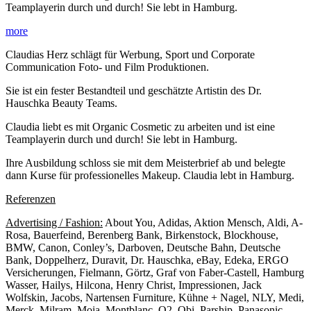
Teamplayerin durch und durch! Sie lebt in Hamburg.
more
Claudias Herz schlägt für Werbung, Sport und Corporate
Communication Foto- und Film Produktionen.
Sie ist ein fester Bestandteil und geschätzte Artistin des Dr.
Hauschka Beauty Teams.
Claudia liebt es mit Organic Cosmetic zu arbeiten und ist eine
Teamplayerin durch und durch! Sie lebt in Hamburg.
Ihre Ausbildung schloss sie mit dem Meisterbrief ab und belegte
dann Kurse für professionelles Makeup. Claudia lebt in Hamburg.
Referenzen
Advertising / Fashion:
About You, Adidas, Aktion Mensch, Aldi, A-
Rosa, Bauerfeind, Berenberg Bank, Birkenstock, Blockhouse,
BMW, Canon, Conley’s, Darboven, Deutsche Bahn, Deutsche
Bank, Doppelherz, Duravit, Dr. Hauschka, eBay, Edeka, ERGO
Versicherungen, Fielmann, Görtz, Graf von Faber-Castell, Hamburg
Wasser, Hailys, Hilcona, Henry Christ, Impressionen, Jack
Wolfskin, Jacobs, Nartensen Furniture, Kühne + Nagel, NLY, Medi,
Merck, Milram, Moia, Montblanc, O2, Obi, Parship, Panasonic,