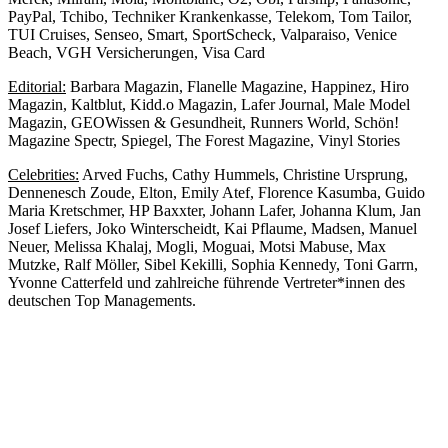
PayPal, Tchibo, Techniker Krankenkasse, Telekom, Tom Tailor,
TUI Cruises, Senseo, Smart, SportScheck, Valparaiso, Venice
Beach, VGH Versicherungen, Visa Card
Editorial:
Barbara Magazin, Flanelle Magazine, Happinez, Hiro
Magazin, Kaltblut, Kidd.o Magazin, Lafer Journal, Male Model
Magazin, GEOWissen & Gesundheit, Runners World, Schön!
Magazine Spectr, Spiegel, The Forest Magazine, Vinyl Stories
Celebrities:
Arved Fuchs, Cathy Hummels, Christine Ursprung,
Dennenesch Zoude, Elton, Emily Atef, Florence Kasumba, Guido
Maria Kretschmer, HP Baxxter, Johann Lafer, Johanna Klum, Jan
Josef Liefers, Joko Winterscheidt, Kai Pflaume, Madsen, Manuel
Neuer, Melissa Khalaj, Mogli, Moguai, Motsi Mabuse, Max
Mutzke, Ralf Möller, Sibel Kekilli, Sophia Kennedy, Toni Garrn,
Yvonne Catterfeld
und zahlreiche führende Vertreter*innen des
deutschen Top Managements.