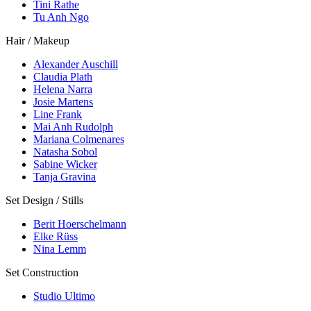
Tini Rathe
Tu Anh Ngo
Hair / Makeup
Alexander Auschill
Claudia Plath
Helena Narra
Josie Martens
Line Frank
Mai Anh Rudolph
Mariana Colmenares
Natasha Sobol
Sabine Wicker
Tanja Gravina
Set Design / Stills
Berit Hoerschelmann
Elke Rüss
Nina Lemm
Set Construction
Studio Ultimo