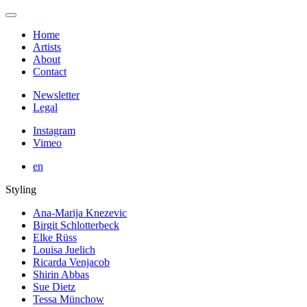
Home
Artists
About
Contact
Newsletter
Legal
Instagram
Vimeo
en
Styling
Ana-Marija Knezevic
Birgit Schlotterbeck
Elke Rüss
Louisa Juelich
Ricarda Venjacob
Shirin Abbas
Sue Dietz
Tessa Münchow