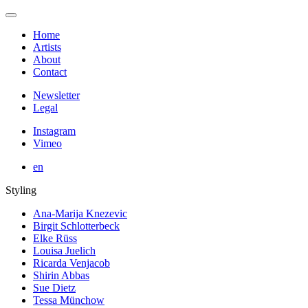
Home
Artists
About
Contact
Newsletter
Legal
Instagram
Vimeo
en
Styling
Ana-Marija Knezevic
Birgit Schlotterbeck
Elke Rüss
Louisa Juelich
Ricarda Venjacob
Shirin Abbas
Sue Dietz
Tessa Münchow