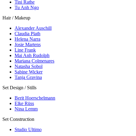
Tini Rathe
Tu Anh Ngo
Hair / Makeup
Alexander Auschill
Claudia Plath
Helena Narra
Josie Martens
Line Frank
Mai Anh Rudolph
Mariana Colmenares
Natasha Sobol
Sabine Wicker
Tanja Gravina
Set Design / Stills
Berit Hoerschelmann
Elke Rüss
Nina Lemm
Set Construction
Studio Ultimo