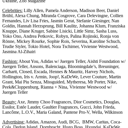
Ukraine, Zoo Magazine
Celebrities:
Lilly Allen, Pamela Anderson, Madison Beer, Daniel
Brühl, Alexa Chung, Miranda Cosgrove, Cara Delevingne, Collien
Fernandes, Liv Lisa Fries, Jasmin Gerat, Stefanie Giesinger, Nan
Goldin, Hannah Herzsprung, Bill Kaulitz, Johanna Klum, Franziska
Knuppe, Diane Kruger, Sabine Lisicki, Little Simz, Sasha Luss,
Yoko Ono, Andrea Petkovic, Robyn, Palina Rojinski, Ronja von
Rönne, Mickey Rourke, Sophie Rois, Severina, Karoline Schuch,
Trudie Styler, Tokio Hotel, Nora Tschirner, Vivienne Westwood,
Jasmina Al-Zihairi
Fashion:
About You, Adidas w/ Juergen Teller, Aishti Foundation w/
Juergen Teller, Ansons, Balenciaga, Bloomingdale’s, Breuninger,
Carhartt, Closed, Escada, Hennes & Mauritz, Harvey Nichols,
Hollington, Iris v. Armin, Joop!, KaDeWe, Lever Couture, Martin
Grant, Mai Piu Senza, Missguided, Mytheresa, Mr Porter, Nike,
Peek&Cloppenburg, Rianna + Nina, Vivienne Westwood w/
Juergen Teller
Beauty:
Axe, Jimmy Choo Fragrances, Dior Cosmetics, Douglas,
Essilor, Estée Lauder, Gaultier Fragrances, Gucci, John Frieda,
Lancôme, L.O.V., Maria Galand, Pantene Pro-V, Wella, Wilkinson
Advertising:
Adidas, Amazon, Audi, BCG, BMW, Caritas, Coca-
Cola, Dedon Island, Dornbracht, Hugo Boss, Hyundai, KaDeWe,