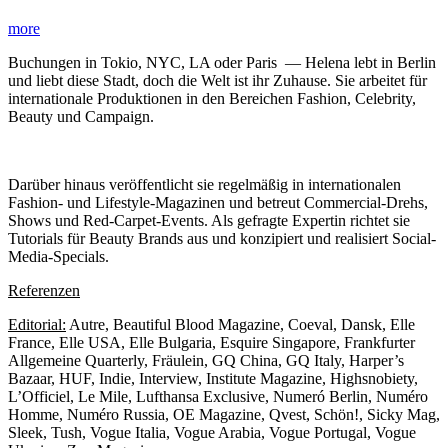
more
Buchungen in Tokio, NYC, LA oder Paris — Helena lebt in Berlin
und liebt diese Stadt, doch die Welt ist ihr Zuhause. Sie arbeitet für
internationale Produktionen in den Bereichen Fashion, Celebrity,
Beauty und Campaign.
Darüber hinaus veröffentlicht sie regelmäßig in internationalen
Fashion- und Lifestyle-Magazinen und betreut Commercial-Drehs,
Shows und Red-Carpet-Events. Als gefragte Expertin richtet sie
Tutorials für Beauty Brands aus und konzipiert und realisiert Social-
Media-Specials.
Referenzen
Editorial:
Autre, Beautiful Blood Magazine, Coeval, Dansk, Elle
France, Elle USA, Elle Bulgaria, Esquire Singapore, Frankfurter
Allgemeine Quarterly, Fräulein, GQ China, GQ Italy, Harper’s
Bazaar, HUF, Indie, Interview, Institute Magazine, Highsnobiety,
L’Officiel, Le Mile, Lufthansa Exclusive, Numeró Berlin, Numéro
Homme, Numéro Russia, OE Magazine, Qvest, Schön!, Sicky Mag,
Sleek, Tush, Vogue Italia, Vogue Arabia, Vogue Portugal, Vogue