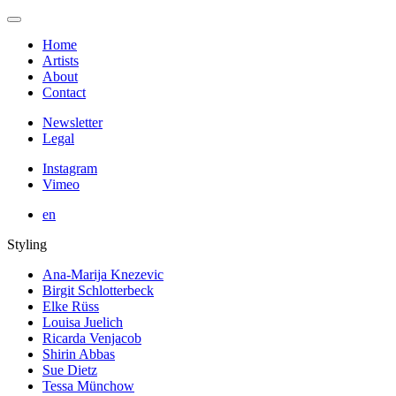
Home
Artists
About
Contact
Newsletter
Legal
Instagram
Vimeo
en
Styling
Ana-Marija Knezevic
Birgit Schlotterbeck
Elke Rüss
Louisa Juelich
Ricarda Venjacob
Shirin Abbas
Sue Dietz
Tessa Münchow