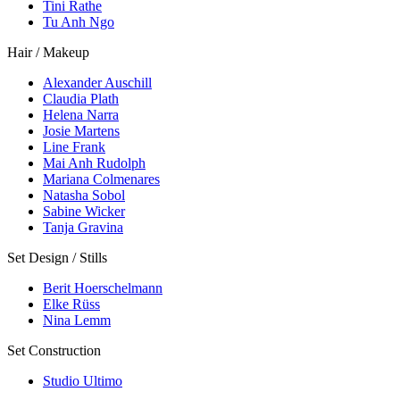
Tini Rathe
Tu Anh Ngo
Hair / Makeup
Alexander Auschill
Claudia Plath
Helena Narra
Josie Martens
Line Frank
Mai Anh Rudolph
Mariana Colmenares
Natasha Sobol
Sabine Wicker
Tanja Gravina
Set Design / Stills
Berit Hoerschelmann
Elke Rüss
Nina Lemm
Set Construction
Studio Ultimo