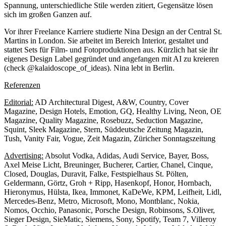
Spannung, unterschiedliche Stile werden zitiert, Gegensätze lösen
sich im großen Ganzen auf.
Vor ihrer Freelance Karriere studierte Nina Design an der Central St.
Martins in London. Sie arbeitet im Bereich Interior, gestaltet und
stattet Sets für Film- und Fotoproduktionen aus. Kürzlich hat sie ihr
eigenes Design Label gegründet und angefangen mit AI zu kreieren
(check @kalaidoscope_of_ideas). Nina lebt in Berlin.
Referenzen
Editorial:
AD Architectural Digest, A&W, Country, Cover
Magazine, Design Hotels, Emotion, GQ, Healthy Living, Neon, OE
Magazine, Quality Magazine, Rosebuzz, Seduction Magazine,
Squint, Sleek Magazine, Stern, Süddeutsche Zeitung Magazin,
Tush, Vanity Fair, Vogue, Zeit Magazin, Züricher Sonntagszeitung
Advertising:
Absolut Vodka, Adidas, Audi Service, Bayer, Boss,
Axel Meise Licht, Breuninger, Bucherer, Cartier, Chanel, Cinque,
Closed, Douglas, Duravit, Falke, Festspielhaus St. Pölten,
Geldermann, Görtz, Groh + Ripp, Hasenkopf, Honor, Hornbach,
Hieronymus, Hülsta, Ikea, Immonet, KaDeWe, KPM, Leifheit, Lidl,
Mercedes-Benz, Metro, Microsoft, Mono, Montblanc, Nokia,
Nomos, Occhio, Panasonic, Porsche Design, Robinsons, S.Oliver,
Sieger Design, SieMatic, Siemens, Sony, Spotify, Team 7, Villeroy